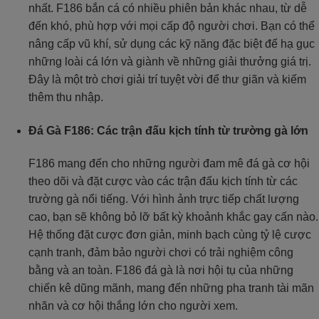
nhất. F186 bắn cá có nhiều phiên bản khác nhau, từ dễ
đến khó, phù hợp với mọi cấp độ người chơi. Bạn có thể
nâng cấp vũ khí, sử dụng các kỹ năng đặc biệt để hạ gục
những loài cá lớn và giành về những giải thưởng giá trị.
Đây là một trò chơi giải trí tuyệt vời để thư giãn và kiếm
thêm thu nhập.
Đá Gà F186: Các trận đấu kịch tính từ trường gà lớn
F186 mang đến cho những người đam mê đá gà cơ hội
theo dõi và đặt cược vào các trận đấu kịch tính từ các
trường gà nổi tiếng. Với hình ảnh trực tiếp chất lượng
cao, bạn sẽ không bỏ lỡ bất kỳ khoảnh khắc gay cấn nào.
Hệ thống đặt cược đơn giản, minh bạch cùng tỷ lệ cược
cạnh tranh, đảm bảo người chơi có trải nghiệm công
bằng và an toàn. F186 đá gà là nơi hội tụ của những
chiến kê dũng mãnh, mang đến những pha tranh tài mãn
nhãn và cơ hội thắng lớn cho người xem.