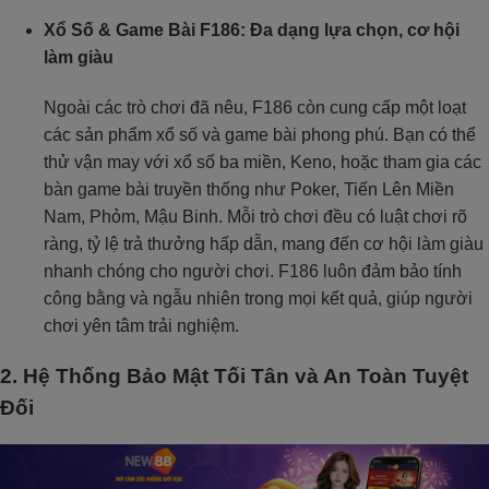
Xổ Số & Game Bài F186: Đa dạng lựa chọn, cơ hội
làm giàu
Ngoài các trò chơi đã nêu, F186 còn cung cấp một loạt
các sản phẩm xổ số và game bài phong phú. Bạn có thể
thử vận may với xổ số ba miền, Keno, hoặc tham gia các
bàn game bài truyền thống như Poker, Tiến Lên Miền
Nam, Phỏm, Mậu Binh. Mỗi trò chơi đều có luật chơi rõ
ràng, tỷ lệ trả thưởng hấp dẫn, mang đến cơ hội làm giàu
nhanh chóng cho người chơi. F186 luôn đảm bảo tính
công bằng và ngẫu nhiên trong mọi kết quả, giúp người
chơi yên tâm trải nghiệm.
2. Hệ Thống Bảo Mật Tối Tân và An Toàn Tuyệt
Đối