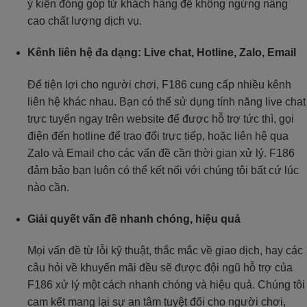
ý kiến đóng góp từ khách hàng để không ngừng nâng
cao chất lượng dịch vụ.
Kênh liên hệ đa dạng: Live chat, Hotline, Zalo, Email
Để tiện lợi cho người chơi, F186 cung cấp nhiều kênh
liên hệ khác nhau. Bạn có thể sử dụng tính năng live chat
trực tuyến ngay trên website để được hỗ trợ tức thì, gọi
điện đến hotline để trao đổi trực tiếp, hoặc liên hệ qua
Zalo và Email cho các vấn đề cần thời gian xử lý. F186
đảm bảo bạn luôn có thể kết nối với chúng tôi bất cứ lúc
nào cần.
Giải quyết vấn đề nhanh chóng, hiệu quả
Mọi vấn đề từ lỗi kỹ thuật, thắc mắc về giao dịch, hay các
câu hỏi về khuyến mãi đều sẽ được đội ngũ hỗ trợ của
F186 xử lý một cách nhanh chóng và hiệu quả. Chúng tôi
cam kết mang lại sự an tâm tuyệt đối cho người chơi,