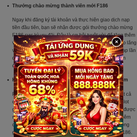
Thưởng chào mừng thành viên mới F186
Ngay khi đăng ký tài khoản và thực hiện giao dịch nạp
tiền đầu tiên, bạn sẽ nhận được gói thưởng chào mừng
F186 cực kỳ ưu đãi. Đây là cơ hội tuyệt vời để tăng thêm
×
vốn cược và khám phá các trò chơi mà không cần lo lắng
về ngân sách ban đầu. Các chương trình thưởng nạp lần
đầu, thưởng nạp lần hai với tỷ lệ phần trăm cao luôn
được F186 cập nhật.
Hoàn trả hàng ngày, hàng tuần cho mọi sản phẩm
F186 mang đến chính sách hoàn trả hấp dẫn cho tất cả
các sản phẩm cá cược, bao gồm thể thao, casino, slot
game, bắn cá. Dù thắng hay thua, bạn vẫn sẽ nhận được
một phần tiền hoàn trả vào tài khoản, giúp bạn có thêm
cơ hội để tiếp tục cuộc chơi. Tỷ lệ hoàn trả cao, không
giới hạn, là một trong những ưu điểm nổi bật của F186.