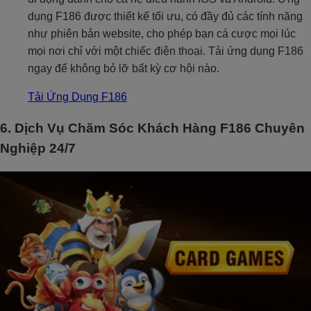
dụng F186 được thiết kế tối ưu, có đầy đủ các tính năng
như phiên bản website, cho phép bạn cá cược mọi lúc
mọi nơi chỉ với một chiếc điện thoại. Tải ứng dụng F186
ngay để không bỏ lỡ bất kỳ cơ hội nào.
Tải Ứng Dụng F186
6. Dịch Vụ Chăm Sóc Khách Hàng F186 Chuyên
Nghiệp 24/7