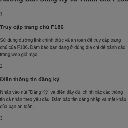
1
Truy cập trang chủ F186
Sử dụng đường link chính thức và an toàn để truy cập trang
chủ của F186. Đảm bảo bạn đang ở đúng địa chỉ để tránh các
trang web giả mạo.
2
Điền thông tin đăng ký
Nhấp vào nút "Đăng Ký" và điền đầy đủ, chính xác các thông
tin cá nhân theo yêu cầu. Đảm bảo tên đăng nhập và mật khẩu
của bạn an toàn.
3