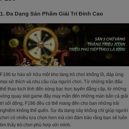
1. Đa Dạng Sản Phẩm Giải Trí Đỉnh Cao
F186 tự hào sở hữu một kho tàng trò chơi khổng lồ, đáp ứng
mọi sở thích và nhu cầu của người chơi. Từ những trận đấu
thể thao kịch tính đến sòng bạc trực tuyến đẳng cấp, từ những
vòng quay slot game đầy may mắn đến những màn bắn cá giải
trí sôi động, F186 đều có thể mang đến cho bạn những trải
nghiệm không thể quên. Sự đa dạng này không chỉ giúp người
chơi có nhiều lựa chọn hơn mà còn đảm bảo rằng bạn sẽ luôn
tìm thấy trò chơi phù hợp với mình.