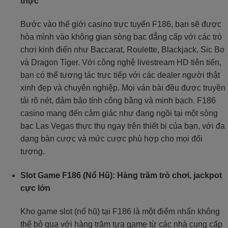
thực
Bước vào thế giới casino trực tuyến F186, bạn sẽ được
hòa mình vào không gian sòng bạc đẳng cấp với các trò
chơi kinh điển như Baccarat, Roulette, Blackjack, Sic Bo
và Dragon Tiger. Với công nghệ livestream HD tiên tiến,
bạn có thể tương tác trực tiếp với các dealer người thật
xinh đẹp và chuyên nghiệp. Mọi ván bài đều được truyền
tải rõ nét, đảm bảo tính công bằng và minh bạch. F186
casino mang đến cảm giác như đang ngồi tại một sòng
bạc Las Vegas thực thụ ngay trên thiết bị của bạn, với đa
dạng bàn cược và mức cược phù hợp cho mọi đối
tượng.
Slot Game F186 (Nổ Hũ): Hàng trăm trò chơi, jackpot
cực lớn
Kho game slot (nổ hũ) tại F186 là một điểm nhấn không
thể bỏ qua với hàng trăm tựa game từ các nhà cung cấp