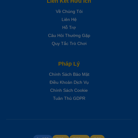
Liên Kết Hữu Ích
Về Chúng Tôi
Liên Hệ
Hỗ Trợ
Câu Hỏi Thường Gặp
Quy Tắc Trò Chơi
Pháp Lý
Chính Sách Bảo Mật
Điều Khoản Dịch Vụ
Chính Sách Cookie
Tuân Thủ GDPR