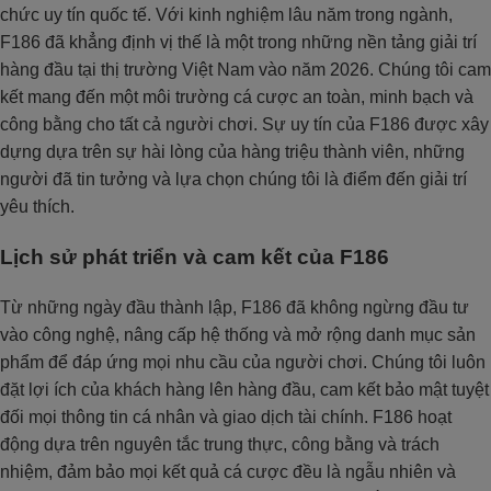
chức uy tín quốc tế. Với kinh nghiệm lâu năm trong ngành,
F186 đã khẳng định vị thế là một trong những nền tảng giải trí
hàng đầu tại thị trường Việt Nam vào năm 2026. Chúng tôi cam
kết mang đến một môi trường cá cược an toàn, minh bạch và
công bằng cho tất cả người chơi. Sự uy tín của F186 được xây
dựng dựa trên sự hài lòng của hàng triệu thành viên, những
người đã tin tưởng và lựa chọn chúng tôi là điểm đến giải trí
yêu thích.
Lịch sử phát triển và cam kết của F186
Từ những ngày đầu thành lập, F186 đã không ngừng đầu tư
vào công nghệ, nâng cấp hệ thống và mở rộng danh mục sản
phẩm để đáp ứng mọi nhu cầu của người chơi. Chúng tôi luôn
đặt lợi ích của khách hàng lên hàng đầu, cam kết bảo mật tuyệt
đối mọi thông tin cá nhân và giao dịch tài chính. F186 hoạt
động dựa trên nguyên tắc trung thực, công bằng và trách
nhiệm, đảm bảo mọi kết quả cá cược đều là ngẫu nhiên và