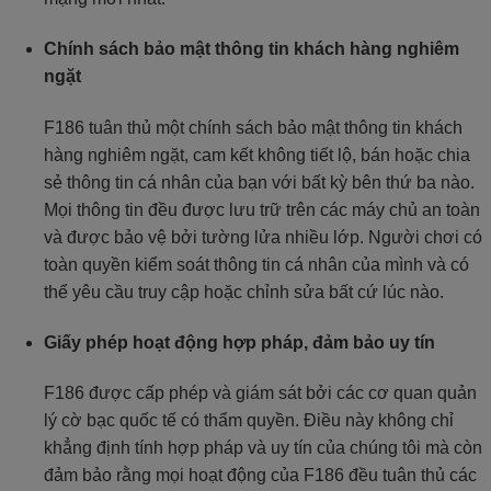
Chính sách bảo mật thông tin khách hàng nghiêm
ngặt
F186 tuân thủ một chính sách bảo mật thông tin khách
hàng nghiêm ngặt, cam kết không tiết lộ, bán hoặc chia
sẻ thông tin cá nhân của bạn với bất kỳ bên thứ ba nào.
Mọi thông tin đều được lưu trữ trên các máy chủ an toàn
và được bảo vệ bởi tường lửa nhiều lớp. Người chơi có
toàn quyền kiểm soát thông tin cá nhân của mình và có
thể yêu cầu truy cập hoặc chỉnh sửa bất cứ lúc nào.
Giấy phép hoạt động hợp pháp, đảm bảo uy tín
F186 được cấp phép và giám sát bởi các cơ quan quản
lý cờ bạc quốc tế có thẩm quyền. Điều này không chỉ
khẳng định tính hợp pháp và uy tín của chúng tôi mà còn
đảm bảo rằng mọi hoạt động của F186 đều tuân thủ các