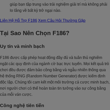
giúp bạn tập trung vào trải nghiệm giải trí mà không phải
lo lắng về bất kỳ trở ngại nào.
Liên Hệ Hỗ Trợ F186
Xem Câu Hỏi Thường Gặp
Tại Sao Nên Chọn F186?
Uy tín và minh bạch
F186 được cấp phép hoạt động đầy đủ và tuân thủ nghiêm
ngặt các quy định của ngành cờ bạc trực tuyến. Mọi kết quả trò
chơi đều được đảm bảo công bằng và ngẫu nhiên thông qua
hệ thống RNG (Random Number Generator) được kiểm định
độc lập. Chúng tôi cam kết một môi trường cá cược minh bạch,
nơi người chơi có thể hoàn toàn tin tưởng vào sự công bằng
của mỗi ván cược.
Công nghệ tiên tiến