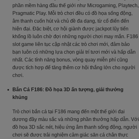
phần mềm hàng đầu thế giới như Microgaming, Playtech,
Pragmatic Play. Mỗi trò chơi đều có đồ họa sống động,
âm thanh cuốn hút và chủ đề đa dạng, từ cổ điển đến
hiện đại. Đặc biệt, cơ hội giành được jackpot lũy tiến
khổng lồ luôn chờ đợi những người chơi may mắn. F186
slot game liên tục cập nhật các trò chơi mới, đảm bảo
bạn luôn có những lựa chọn giải trí tươi mới và hấp dẫn
nhất. Các tính năng bonus, vòng quay miễn phí cũng
được tích hợp để tăng thêm cơ hội thắng lớn cho người
chơi.
Bắn Cá F186: Đồ họa 3D ấn tượng, giải thưởng
khủng
Trò chơi bắn cá tại F186 mang đến một thế giới đại
dương đầy màu sắc và những phần thưởng hấp dẫn. Với
đồ họa 3D sắc nét, hiệu ứng âm thanh sống động, người
chơi sẽ được trải nghiệm cảm giác săn cá chân thực