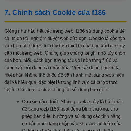
7. Chính sách Cookie của f186
Giống như hầu hết các trang web, f186 sử dụng cookie để
cải thiện trải nghiệm duyệt web của bạn. Cookie là các tệp
văn bản nhỏ được lưu trữ trên thiết bị của bạn khi bạn truy
cập một trang web. Chúng giúp chúng tôi ghi nhớ tùy chọn
của bạn, hiểu cách bạn tương tác với nền tảng f186 và
cung cấp nội dung cá nhân hóa. Việc sử dụng cookie là
một phần không thể thiếu để vận hành một trang web hiện
đại và hiệu quả, đặc biệt là trong lĩnh vực cá cược trực
tuyến. Các loại cookie chúng tôi sử dụng bao gồm:
Cookie cần thiết:
Những cookie này là bắt buộc
để trang web f186 hoạt động bình thường, cho
phép bạn điều hướng và sử dụng các tính năng
cơ bản như đăng nhập vào khu vực an toàn của
tài khoản hoặc thực hiện các giao dịch. Nếu