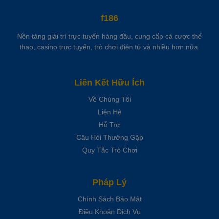
f186
Nền tảng giải trí trực tuyến hàng đầu, cung cấp cá cược thể
thao, casino trực tuyến, trò chơi điện tử và nhiều hơn nữa.
Liên Kết Hữu Ích
Về Chúng Tôi
Liên Hệ
Hỗ Trợ
Câu Hỏi Thường Gặp
Quy Tắc Trò Chơi
Pháp Lý
Chính Sách Bảo Mật
Điều Khoản Dịch Vụ