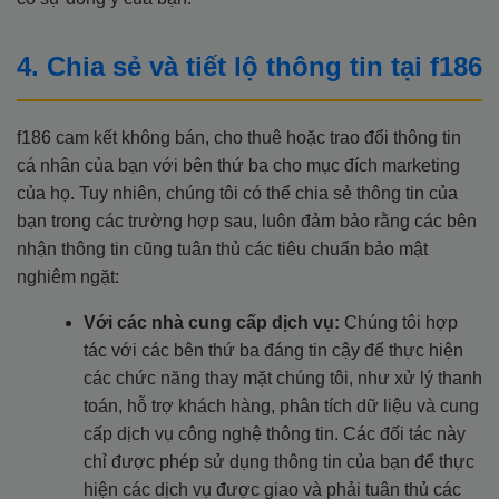
4. Chia sẻ và tiết lộ thông tin tại f186
f186 cam kết không bán, cho thuê hoặc trao đổi thông tin
cá nhân của bạn với bên thứ ba cho mục đích marketing
của họ. Tuy nhiên, chúng tôi có thể chia sẻ thông tin của
bạn trong các trường hợp sau, luôn đảm bảo rằng các bên
nhận thông tin cũng tuân thủ các tiêu chuẩn bảo mật
nghiêm ngặt:
Với các nhà cung cấp dịch vụ:
Chúng tôi hợp
tác với các bên thứ ba đáng tin cậy để thực hiện
các chức năng thay mặt chúng tôi, như xử lý thanh
toán, hỗ trợ khách hàng, phân tích dữ liệu và cung
cấp dịch vụ công nghệ thông tin. Các đối tác này
chỉ được phép sử dụng thông tin của bạn để thực
hiện các dịch vụ được giao và phải tuân thủ các