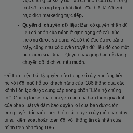
việc chúng tôi xử lý dữ liệu cá nhân của bạn trong
một số trường hợp nhất định, đặc biệt là đối với
mục đích marketing trực tiếp.
Quyền di chuyển dữ liệu:
Bạn có quyền nhận dữ
liệu cá nhân của mình ở định dạng có cấu trúc,
thường được sử dụng và có thể đọc được bằng
máy, cũng như có quyền truyền dữ liệu đó cho một
bên kiểm soát khác. Quyền này giúp bạn dễ dàng
chuyển đổi dịch vụ nếu muốn.
Để thực hiện bất kỳ quyền nào trong số này, vui lòng liên
hệ với đội ngũ hỗ trợ khách hàng của f186 thông qua các
kênh liên lạc được cung cấp trong phần "Liên hệ chúng
tôi". Chúng tôi sẽ phản hồi yêu cầu của bạn theo quy định
của pháp luật và đảm bảo quyền lợi của bạn được tôn
trọng tuyệt đối. Việc thực hiện các quyền này giúp bạn duy
trì sự kiểm soát hoàn toàn đối với thông tin cá nhân của
mình trên nền tảng f186.