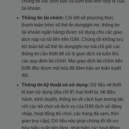
chúng tôi xác định bạn và đảm bảo tính hợp lệ của
tài khoản.
Thông tin tài chính:
Chi tiết về phương thức
thanh toán (như số thẻ tín dụng/ghi nợ, thông tin
tài khoản ngân hàng) được sử dụng cho các giao
dịch nạp và rút tiền trên f186. Chúng tôi không lưu
trữ toàn bộ số thẻ tín dụng/ghi nợ mà chỉ giữ các
thông tin cần thiết để xử lý giao dịch và tuân thủ
các quy định tài chính. Mọi giao dịch tài chính trên
f186 đều được mã hóa để đảm bảo an toàn tuyệt
đối.
Thông tin kỹ thuật và sử dụng:
Dữ liệu về thiết
bị bạn sử dụng (địa chỉ IP, loại thiết bị, hệ điều
hành, trình duyệt), thông tin về cách bạn tương tác
với các trò chơi và dịch vụ của f186 (lịch sử đăng
nhập, hoạt động trò chơi, các trang đã xem, thời
gian truy cập). Dữ liệu này giúp chúng tôi tối ưu
hóa hiệu suất nền tảng, phát hiện các hoạt động