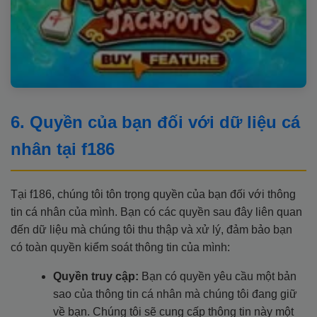
6. Quyền của bạn đối với dữ liệu cá
nhân tại f186
Tại f186, chúng tôi tôn trọng quyền của bạn đối với thông
tin cá nhân của mình. Bạn có các quyền sau đây liên quan
đến dữ liệu mà chúng tôi thu thập và xử lý, đảm bảo bạn
có toàn quyền kiểm soát thông tin của mình:
Quyền truy cập:
Bạn có quyền yêu cầu một bản
sao của thông tin cá nhân mà chúng tôi đang giữ
về bạn. Chúng tôi sẽ cung cấp thông tin này một