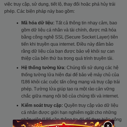
việc truy cập, sử dụng, tiết lộ, thay đổi hoặc phá hủy trái
phép. Các biện pháp này bao gồm:
Mã hóa dữ liệu:
Tất cả thông tin nhạy cảm, bao
gồm dữ liệu cá nhân và tài chính, được mã hóa
bằng công nghệ SSL (Secure Socket Layer) tiên
tiến khi truyền qua internet. Điều này đảm bảo
rằng dữ liệu của bạn được bảo vệ khỏi sự can
thiệp của bên thứ ba trong quá trình truyền tải.
Hệ thống tường lửa:
Chúng tôi sử dụng các hệ
thống tường lửa hiện đại để bảo vệ máy chủ của
f186 khỏi các cuộc tấn công mạng và truy cập trái
phép. Tường lửa giúp tạo ra một rào cản vững
chắc giữa mạng nội bộ của chúng tôi và internet.
Kiểm soát truy cập:
Quyền truy cập vào dữ liệu
cá nhân được giới hạn nghiêm ngặt cho những
nhân viên f186 cần thông tin đó để thực hiện công
×
việc của họ, và họ phải tuân thủ các thỏa thuận