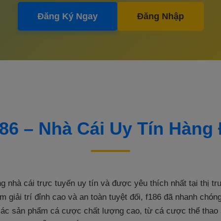
Đăng Ký Ngay
Đăng Nhập
186 – Nhà Cái Uy Tín Hàng
ng nhà cái trực tuyến uy tín và được yêu thích nhất tại thị 
 giải trí đỉnh cao và an toàn tuyệt đối, f186 đã nhanh chón
ác sản phẩm cá cược chất lượng cao, từ cá cược thể thao 