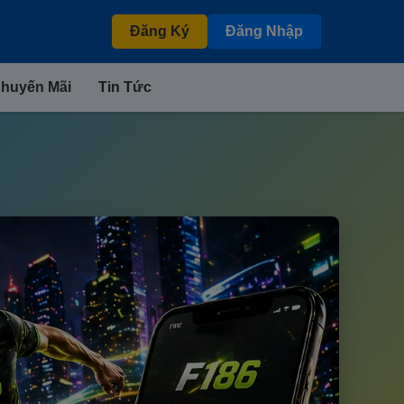
Đăng Ký
Đăng Nhập
huyến Mãi
Tin Tức