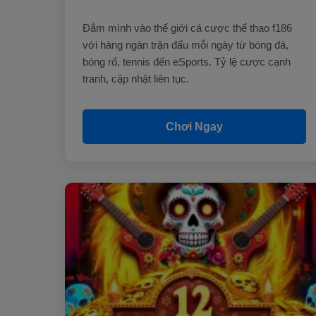
Đắm mình vào thế giới cá cược thể thao f186
với hàng ngàn trận đấu mỗi ngày từ bóng đá,
bóng rổ, tennis đến eSports. Tỷ lệ cược cạnh
tranh, cập nhật liên tục.
Chơi Ngay