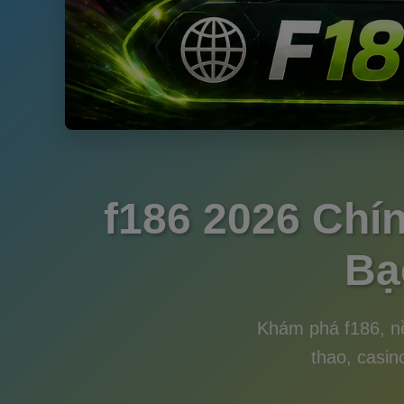
f186 2026 Chí
Bạ
Khám phá f186, n
thao, casin