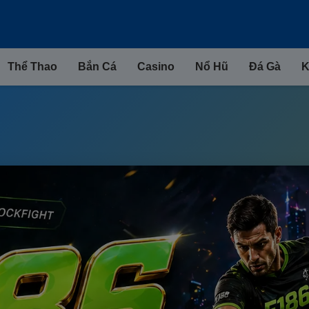
Thể Thao
Bắn Cá
Casino
Nổ Hũ
Đá Gà
K