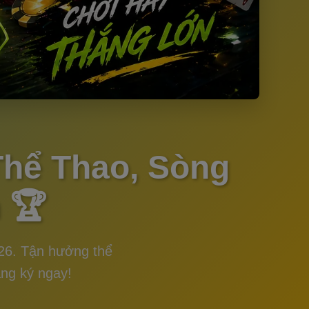
Thể Thao, Sòng
 🏆
26. Tận hưởng thể
ăng ký ngay!