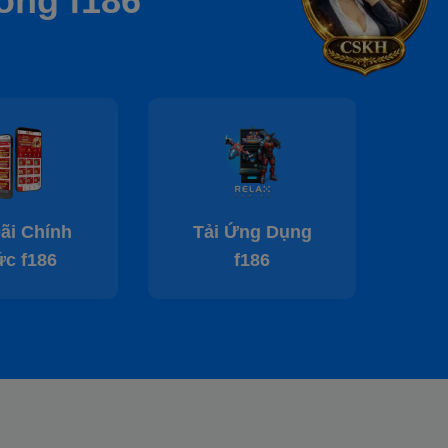
òng f186
ãi Chính
Tải Ứng Dụng
c f186
f186