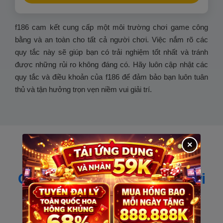
f186 cam kết cung cấp một môi trường chơi game công
bằng và an toàn cho tất cả người chơi. Việc nắm rõ các
quy tắc này sẽ giúp bạn có trải nghiệm tốt nhất và tránh
được những rủi ro không đáng có. Hãy luôn cập nhật các
quy tắc và điều khoản của f186 để đảm bảo bạn luôn tuân
thủ và tận hưởng trọn vẹn niềm vui giải trí.
×
Quy Định Về Giao Dịch Gửi
Và Rút Tiền Tại f186