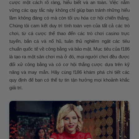
cược một cách rõ ràng, hiểu biết và an toàn. Việc nắm
vững các quy tắc này không chỉ giúp bạn tránh những hiểu
lầm không đáng có mà còn tối ưu hóa cơ hội chiến thắng.
Chúng tôi cam kết duy trì tính toàn vẹn của tất cả các trò
chơi, từ cá cược thể thao đến các trò chơi casino trực
tuyến, bắn cá và nổ hũ, tuân thủ nghiêm ngặt các tiêu
chuẩn quốc tế về công bằng và bảo mật. Mục tiêu của f186
là tạo ra một sân chơi mà ở đó, mọi người chơi đều được
đối xử công bằng và có cơ hội thắng cược dựa trên kỹ
năng và may mắn. Hãy cùng f186 khám phá chi tiết các
quy định để bạn có thể tự tin tận hưởng mọi khoảnh khắc
giải trí.