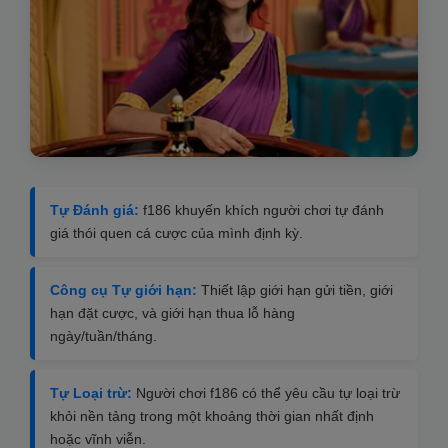
Tự Đánh giá:
f186 khuyến khích người chơi tự đánh
giá thói quen cá cược của mình định kỳ.
Công cụ Tự giới hạn:
Thiết lập giới hạn gửi tiền, giới
hạn đặt cược, và giới hạn thua lỗ hàng
ngày/tuần/tháng.
Tự Loại trừ:
Người chơi f186 có thể yêu cầu tự loại trừ
khỏi nền tảng trong một khoảng thời gian nhất định
hoặc vĩnh viễn.