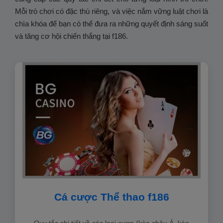
Mỗi trò chơi có đặc thù riêng, và việc nắm vững luật chơi là
chìa khóa để bạn có thể đưa ra những quyết định sáng suốt
và tăng cơ hội chiến thắng tại f186.
Cá cược Thể thao f186
Quy tắc chi tiết về các loại cược (kèo châu Á, kèo