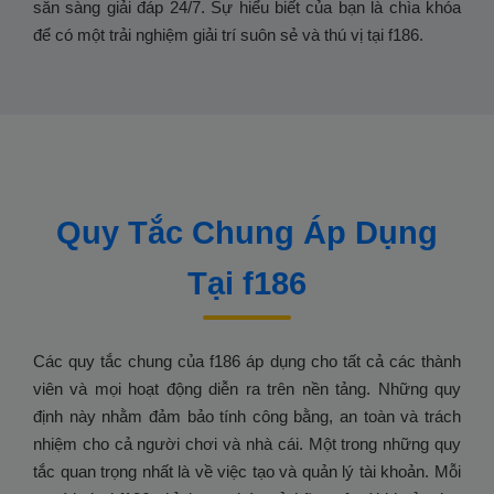
sẵn sàng giải đáp 24/7. Sự hiểu biết của bạn là chìa khóa
để có một trải nghiệm giải trí suôn sẻ và thú vị tại f186.
Quy Tắc Chung Áp Dụng
Tại f186
Các quy tắc chung của f186 áp dụng cho tất cả các thành
viên và mọi hoạt động diễn ra trên nền tảng. Những quy
định này nhằm đảm bảo tính công bằng, an toàn và trách
nhiệm cho cả người chơi và nhà cái. Một trong những quy
tắc quan trọng nhất là về việc tạo và quản lý tài khoản. Mỗi