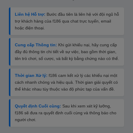
Liên hệ Hỗ trợ:
Bước đầu tiên là liên hệ với đội ngũ hỗ
trợ khách hàng của f186 qua chat trực tuyến, email
hoặc điện thoại.
Cung cấp Thông tin:
Khi gửi khiếu nại, hãy cung cấp
đầy đủ thông tin chi tiết về sự việc, bao gồm thời gian,
tên trò chơi, số cược, và bất kỳ bằng chứng nào có thể.
Thời gian Xử lý:
f186 cam kết xử lý các khiếu nại một
cách nhanh chóng và hiệu quả. Thời gian giải quyết có
thể khác nhau tùy thuộc vào độ phức tạp của vấn đề.
Quyết định Cuối cùng:
Sau khi xem xét kỹ lưỡng,
f186 sẽ đưa ra quyết định cuối cùng và thông báo cho
người chơi.