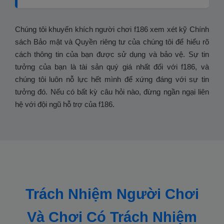
Chúng tôi khuyến khích người chơi f186 xem xét kỹ Chính
sách Bảo mật và Quyền riêng tư của chúng tôi để hiểu rõ
cách thông tin của bạn được sử dụng và bảo vệ. Sự tin
tưởng của bạn là tài sản quý giá nhất đối với f186, và
chúng tôi luôn nỗ lực hết mình để xứng đáng với sự tin
tưởng đó. Nếu có bất kỳ câu hỏi nào, đừng ngần ngại liên
hệ với đội ngũ hỗ trợ của f186.
Trách Nhiệm Người Chơi
Và Chơi Có Trách Nhiệm