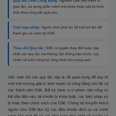
Quy tắc Chơi Công bằng:
Nghiêm cấm mọi hành vi
gian lận, sử dụng phần mềm trái phép hoặc bất kỳ hình
thức thao túng kết quả nào.
Tuổi hợp pháp:
Người chơi phải đủ 18 tuổi trở lên để
tham gia cá cược tại f186.
Thay đổi Quy tắc:
f186 có quyền thay đổi hoặc cập
nhật các quy tắc mà không cần thông báo trước, tuy
nhiên sẽ luôn công bố công khai trên trang web.
Việc tuân thủ các quy tắc này là rất quan trọng để duy trì
một môi trường giải trí lành mạnh và công bằng cho tất cả
các thành viên f186. Bất kỳ hành vi vi phạm nào cũng có
thể dẫn đến việc tài khoản bị khóa hoặc các biện pháp xử
lý khác theo chính sách của f186. Chúng tôi khuyến khích
người chơi f186 đọc kỹ các điều khoản dịch vụ và chính
sách bảo mật để có cái nhìn toàn diện nhất về quyền và