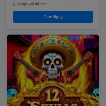
Quay ngay để đổi đời!
Chơi Ngay