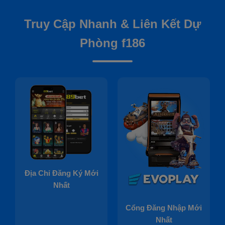
Truy Cập Nhanh & Liên Kết Dự
Phòng f186
Địa Chỉ Đăng Ký Mới
Nhất
Cổng Đăng Nhập Mới
Nhất