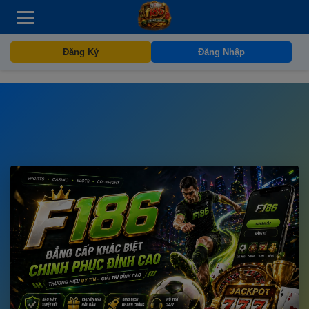
Đăng Ký
Đăng Nhập