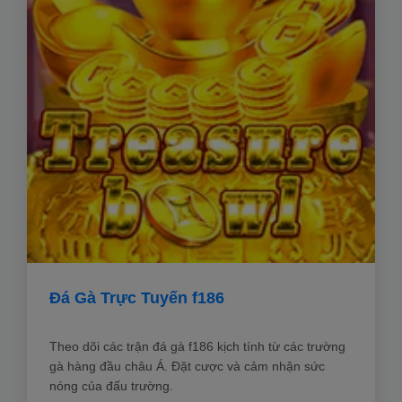
Đá Gà Trực Tuyến f186
Theo dõi các trận đá gà f186 kịch tính từ các trường
gà hàng đầu châu Á. Đặt cược và cảm nhận sức
nóng của đấu trường.