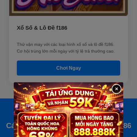
Xổ Số & Lô Đề f186
Thử vận may với các loại hình xổ số và lô đề f186.
Cơ hội trúng lớn mỗi ngày với tỷ lệ trả thưởng cao.
Chơi Ngay
×
Các Chương Trình Khuyến Mãi f186