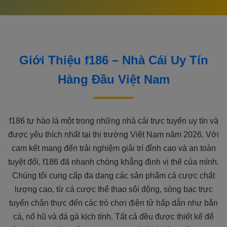
Giới Thiệu f186 – Nhà Cái Uy Tín
Hàng Đầu Việt Nam
f186 tự hào là một trong những nhà cái trực tuyến uy tín và
được yêu thích nhất tại thị trường Việt Nam năm 2026. Với
cam kết mang đến trải nghiệm giải trí đỉnh cao và an toàn
tuyệt đối, f186 đã nhanh chóng khẳng định vị thế của mình.
Chúng tôi cung cấp đa dạng các sản phẩm cá cược chất
lượng cao, từ cá cược thể thao sôi động, sòng bạc trực
tuyến chân thực đến các trò chơi điện tử hấp dẫn như bắn
cá, nổ hũ và đá gà kịch tính. Tất cả đều được thiết kế để