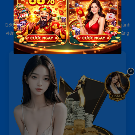
Hấp Dẫn
f186 luôn có những ưu đãi f186 đặc biệt dành cho cả thành
viên mới và người chơi thân thiết. Đừng bỏ lỡ cơ hội tăng
vốn và trải nghiệm thêm nhiều niềm vui!
×