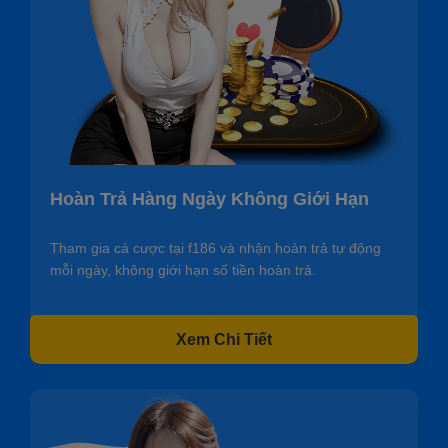
Hoàn Trả Hàng Ngày Không Giới Hạn
Tham gia cá cược tại f186 và nhận hoàn trả tự động
mỗi ngày, không giới hạn số tiền hoàn trả.
Xem Chi Tiết