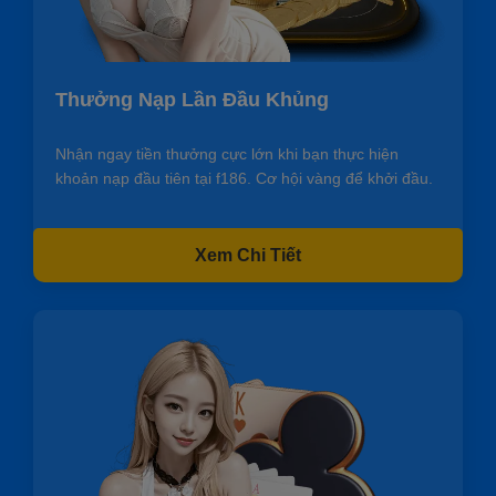
Thưởng Nạp Lần Đầu Khủng
Nhận ngay tiền thưởng cực lớn khi bạn thực hiện
khoản nạp đầu tiên tại f186. Cơ hội vàng để khởi đầu.
Xem Chi Tiết