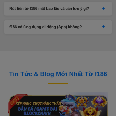
+
Rút tiền từ f186 mất bao lâu và cần lưu ý gì?
+
f186 có ứng dụng di động (App) không?
Tin Tức & Blog Mới Nhất Từ f186