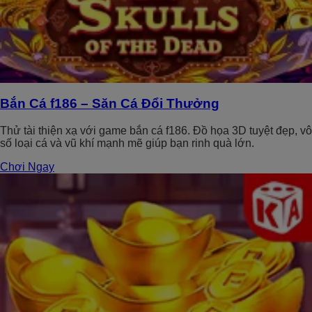
Bắn Cá f186 – Săn Cá Đổi Thưởng
Thử tài thiện xạ với game bắn cá f186. Đồ họa 3D tuyệt đẹp, vô
số loại cá và vũ khí mạnh mẽ giúp bạn rinh quà lớn.
Chơi Ngay