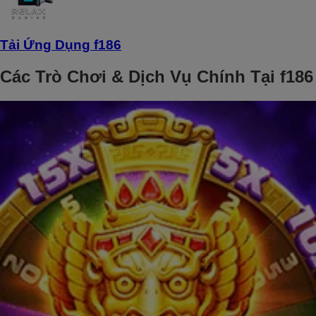
Tải Ứng Dụng f186
Các Trò Chơi & Dịch Vụ Chính Tại f186