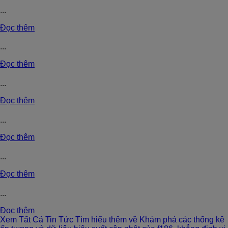
...
Đọc thêm
...
Đọc thêm
...
Đọc thêm
...
Đọc thêm
...
Đọc thêm
...
Đọc thêm
Xem Tất Cả Tin Tức Tìm hiểu thêm về Khám phá các thống kê