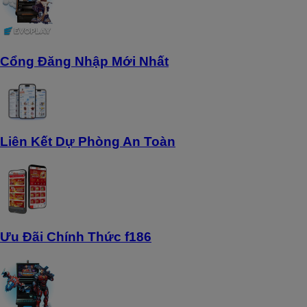
Cổng Đăng Nhập Mới Nhất
Liên Kết Dự Phòng An Toàn
Ưu Đãi Chính Thức f186