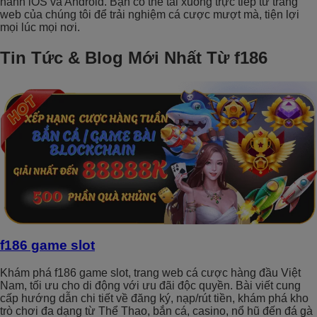
hành iOS và Android. Bạn có thể tải xuống trực tiếp từ trang
web của chúng tôi để trải nghiệm cá cược mượt mà, tiện lợi
mọi lúc mọi nơi.
Tin Tức & Blog Mới Nhất Từ f186
f186 game slot
Khám phá f186 game slot, trang web cá cược hàng đầu Việt
Nam, tối ưu cho di động với ưu đãi độc quyền. Bài viết cung
cấp hướng dẫn chi tiết về đăng ký, nạp/rút tiền, khám phá kho
trò chơi đa dạng từ Thể Thao, bắn cá, casino, nổ hũ đến đá gà