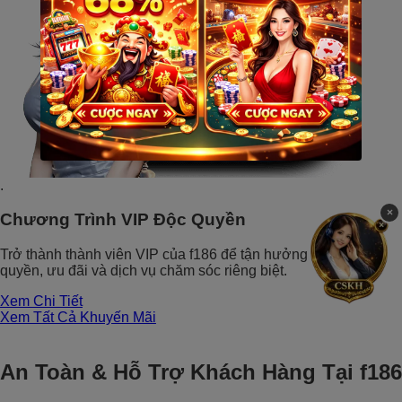
.
×
Chương Trình VIP Độc Quyền
Trở thành thành viên VIP của f186 để tận hưởng các đặc
quyền, ưu đãi và dịch vụ chăm sóc riêng biệt.
Xem Chi Tiết
Xem Tất Cả Khuyến Mãi
An Toàn & Hỗ Trợ Khách Hàng Tại f186