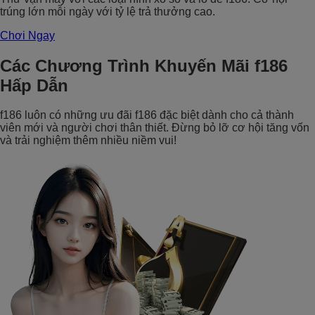
trúng lớn mỗi ngày với tỷ lệ trả thưởng cao.
Chơi Ngay
Các Chương Trình Khuyến Mãi f186
Hấp Dẫn
f186 luôn có những ưu đãi f186 đặc biệt dành cho cả thành
viên mới và người chơi thân thiết. Đừng bỏ lỡ cơ hội tăng vốn
và trải nghiệm thêm nhiều niềm vui!