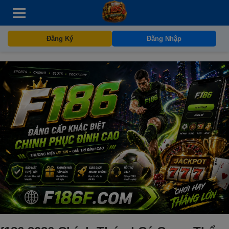
Đăng Ký
Đăng Nhập