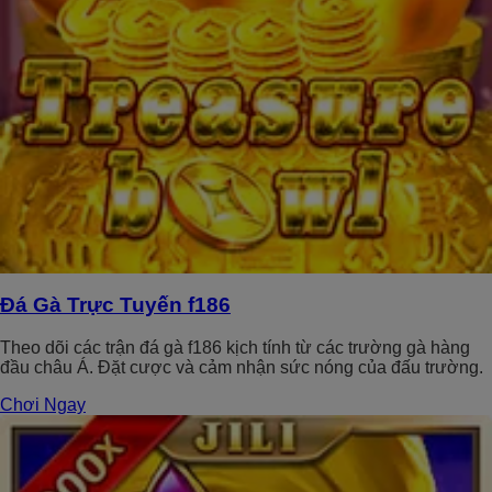
Đá Gà Trực Tuyến f186
Theo dõi các trận đá gà f186 kịch tính từ các trường gà hàng
đầu châu Á. Đặt cược và cảm nhận sức nóng của đấu trường.
Chơi Ngay