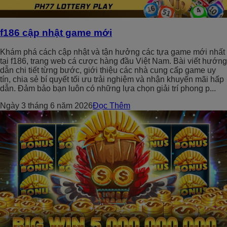
f186 cập nhật game mới
Khám phá cách cập nhật và tận hưởng các tựa game mới nhất
tại f186, trang web cá cược hàng đầu Việt Nam. Bài viết hướng
dẫn chi tiết từng bước, giới thiệu các nhà cung cấp game uy
tín, chia sẻ bí quyết tối ưu trải nghiệm và nhận khuyến mãi hấp
dẫn. Đảm bảo bạn luôn có những lựa chọn giải trí phong p...
Ngày 3 tháng 6 năm 2026
Đọc Thêm