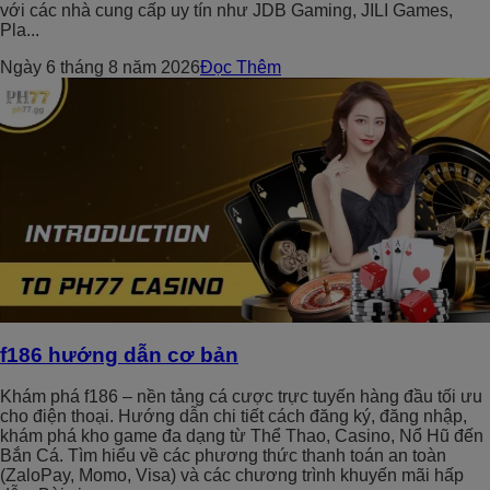
với các nhà cung cấp uy tín như JDB Gaming, JILI Games,
Pla...
Ngày 6 tháng 8 năm 2026
Đọc Thêm
f186 hướng dẫn cơ bản
Khám phá f186 – nền tảng cá cược trực tuyến hàng đầu tối ưu
cho điện thoại. Hướng dẫn chi tiết cách đăng ký, đăng nhập,
khám phá kho game đa dạng từ Thể Thao, Casino, Nổ Hũ đến
Bắn Cá. Tìm hiểu về các phương thức thanh toán an toàn
(ZaloPay, Momo, Visa) và các chương trình khuyến mãi hấp