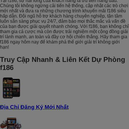
Tại f186, sự hài lòng của khách hàng là ưu tiên hàng đầu.
Chúng tôi không ngừng cải tiến hệ thống, cập nhật các trò chơi
mới nhất và đưa ra những chương trình khuyến mãi f186 siêu
hấp dẫn. Đội ngũ hỗ trợ khách hàng chuyên nghiệp, tận tâm
luôn sẵn sàng phục vụ 24/7, đảm bảo mọi thắc mắc và vấn đề
của bạn được giải quyết nhanh chóng. Với f186, bạn không chỉ
tham gia cá cược mà còn được trải nghiệm một cộng đồng giải
trí lành mạnh, an toàn và đầy cơ hội chiến thắng. Hãy tham gia
f186 ngay hôm nay để khám phá thế giới giải trí không giới
hạn!
Truy Cập Nhanh & Liên Kết Dự Phòng
f186
Địa Chỉ Đăng Ký Mới Nhất