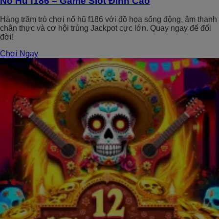
Nổ Hũ f186 – Game Slot Đỉnh Cao
Hàng trăm trò chơi nổ hũ f186 với đồ họa sống động, âm thanh
chân thực và cơ hội trúng Jackpot cực lớn. Quay ngay để đổi
đời!
Chơi Ngay