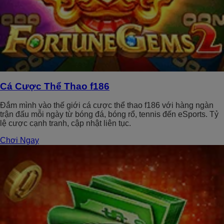
Cá Cược Thể Thao f186
Đắm mình vào thế giới cá cược thể thao f186 với hàng ngàn
trận đấu mỗi ngày từ bóng đá, bóng rổ, tennis đến eSports. Tỷ
lệ cược cạnh tranh, cập nhật liên tục.
Chơi Ngay