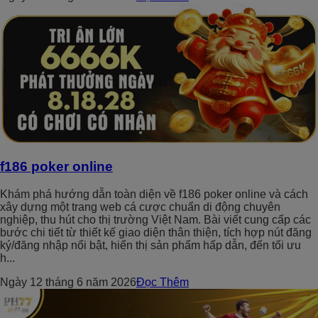
f186 poker online
Khám phá hướng dẫn toàn diện về f186 poker online và cách
xây dựng một trang web cá cược chuẩn di động chuyên
nghiệp, thu hút cho thị trường Việt Nam. Bài viết cung cấp các
bước chi tiết từ thiết kế giao diện thân thiện, tích hợp nút đăng
ký/đăng nhập nổi bật, hiển thị sản phẩm hấp dẫn, đến tối ưu
h...
Ngày 12 tháng 6 năm 2026
Đọc Thêm