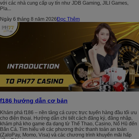
với các nhà cung cấp uy tín như JDB Gaming, JILI Games,
Pla...
Ngày 6 tháng 8 năm 2026
Đọc Thêm
f186 hướng dẫn cơ bản
Khám phá f186 – nền tảng cá cược trực tuyến hàng đầu tối ưu
cho điện thoại. Hướng dẫn chi tiết cách đăng ký, đăng nhập,
khám phá kho game đa dạng từ Thể Thao, Casino, Nổ Hũ đến
Bắn Cá. Tìm hiểu về các phương thức thanh toán an toàn
(ZaloPay, Momo, Visa) và các chương trình khuyến mãi hấp