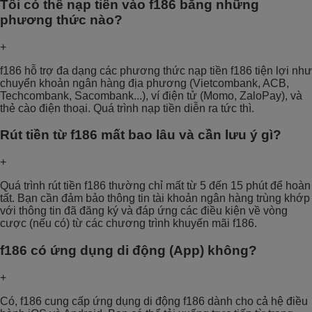
Tôi có thể nạp tiền vào f186 bằng những
phương thức nào?
+
f186 hỗ trợ đa dạng các phương thức nạp tiền f186 tiện lợi như
chuyển khoản ngân hàng địa phương (Vietcombank, ACB,
Techcombank, Sacombank...), ví điện tử (Momo, ZaloPay), và
thẻ cào điện thoại. Quá trình nạp tiền diễn ra tức thì.
Rút tiền từ f186 mất bao lâu và cần lưu ý gì?
+
Quá trình rút tiền f186 thường chỉ mất từ 5 đến 15 phút để hoàn
tất. Bạn cần đảm bảo thông tin tài khoản ngân hàng trùng khớp
với thông tin đã đăng ký và đáp ứng các điều kiện về vòng
cược (nếu có) từ các chương trình khuyến mãi f186.
f186 có ứng dụng di động (App) không?
+
Có, f186 cung cấp ứng dụng di động f186 dành cho cả hệ điều