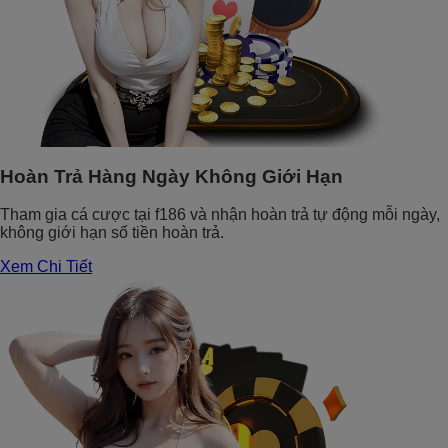
Hoàn Trả Hàng Ngày Không Giới Hạn
Tham gia cá cược tại f186 và nhận hoàn trả tự động mỗi ngày,
không giới hạn số tiền hoàn trả.
Xem Chi Tiết