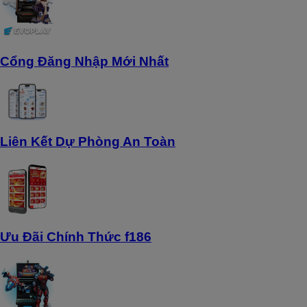
Cổng Đăng Nhập Mới Nhất
Liên Kết Dự Phòng An Toàn
Ưu Đãi Chính Thức f186