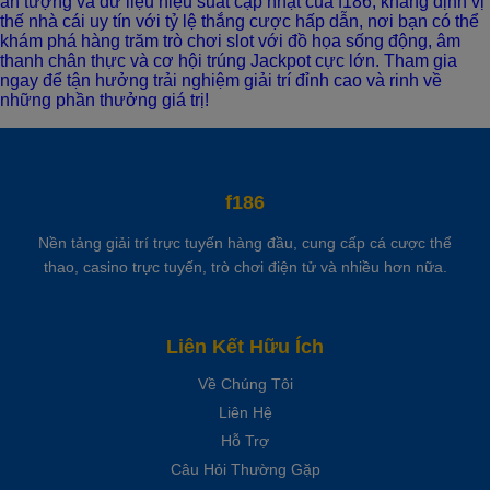
ấn tượng và dữ liệu hiệu suất cập nhật của f186, khẳng định vị
thế nhà cái uy tín với tỷ lệ thắng cược hấp dẫn, nơi bạn có thể
khám phá hàng trăm trò chơi slot với đồ họa sống động, âm
thanh chân thực và cơ hội trúng Jackpot cực lớn. Tham gia
ngay để tận hưởng trải nghiệm giải trí đỉnh cao và rinh về
những phần thưởng giá trị!
f186
Nền tảng giải trí trực tuyến hàng đầu, cung cấp cá cược thể
thao, casino trực tuyến, trò chơi điện tử và nhiều hơn nữa.
Liên Kết Hữu Ích
Về Chúng Tôi
Liên Hệ
Hỗ Trợ
Câu Hỏi Thường Gặp