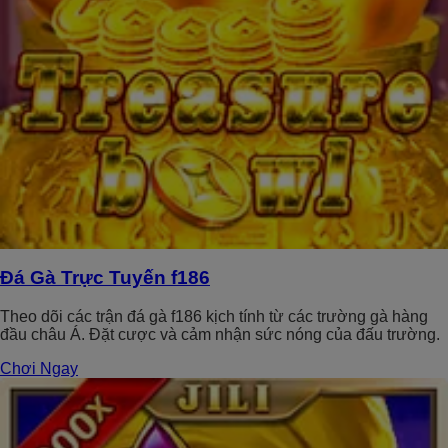
Đá Gà Trực Tuyến f186
Theo dõi các trận đá gà f186 kịch tính từ các trường gà hàng
đầu châu Á. Đặt cược và cảm nhận sức nóng của đấu trường.
Chơi Ngay