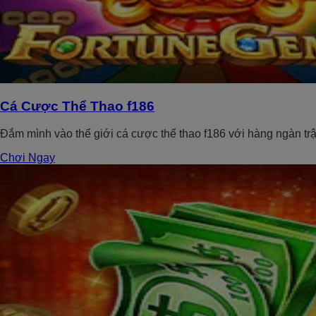
Cá Cược Thể Thao f186
Đắm mình vào thế giới cá cược thể thao f186 với hàng ngàn trận
Chơi Ngay