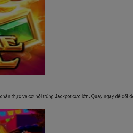
chân thực và cơ hội trúng Jackpot cực lớn. Quay ngay để đổi đ