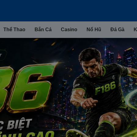
Thể Thao
Bắn Cá
Casino
Nổ Hũ
Đá Gà
K