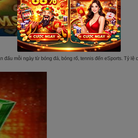
 đấu mỗi ngày từ bóng đá, bóng rổ, tennis đến eSports. Tỷ lệ c