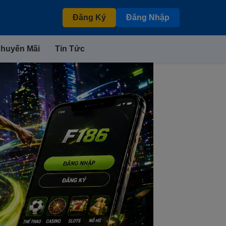
Đăng Ký
Đăng Nhập
huyến Mãi
Tin Tức