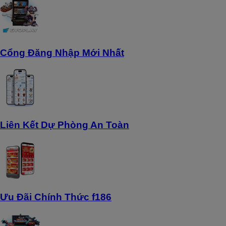
Cổng Đăng Nhập Mới Nhất
Liên Kết Dự Phòng An Toàn
Ưu Đãi Chính Thức f186