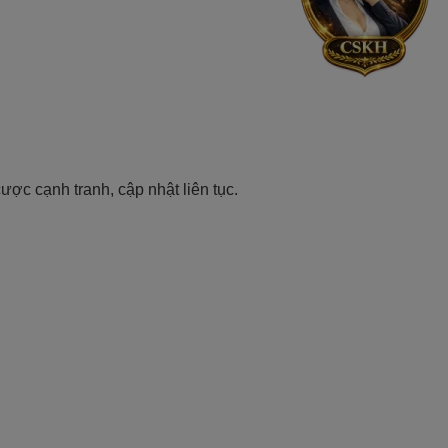
ược cạnh tranh, cập nhật liên tục.